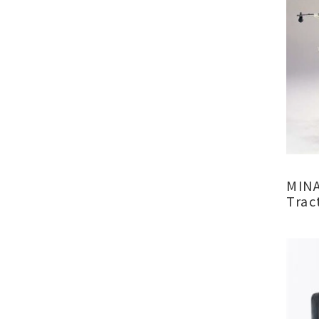
MIN
Trac
Typ