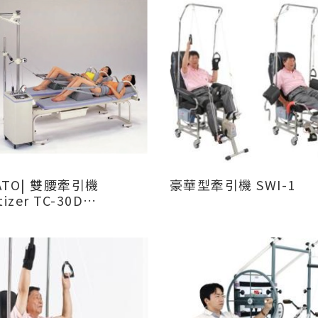
ATO| 雙腰牽引機
豪華型牽引機 SWI-1
tizer TC-30D
eBH/BS