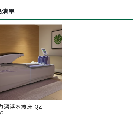
品清單
漂浮水療床 QZ-
SG