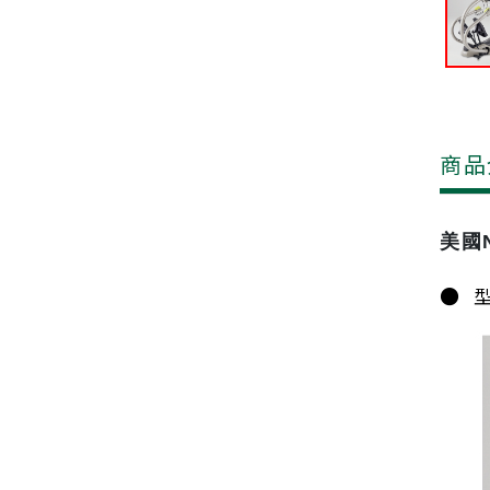
商品
美國N
● 型