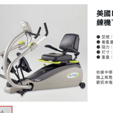
美國
練機T
● 型號：
● 載重量
● 阻力：
● 尺寸：1
● 重量：
依據中華
路上販售
歡迎來電諮詢