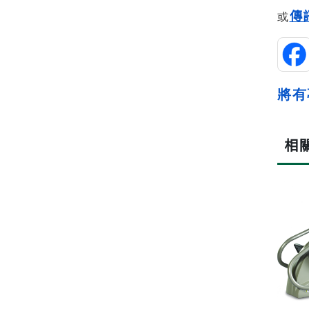
傳
或
將有
相