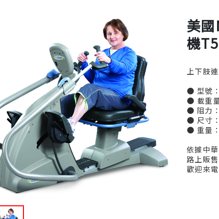
美國N
機T5
上下肢連動
● 型號：
● 載重量
● 阻力：
● 尺寸：1
● 重量：
依據中華
路上販售
歡迎來電諮詢