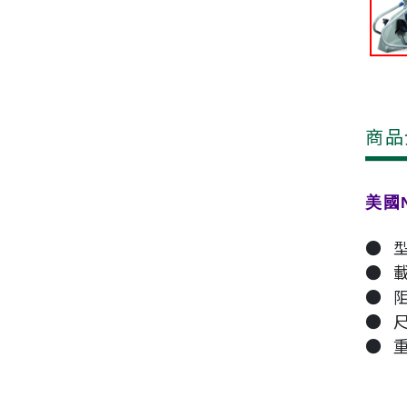
商品
美國N
● 
● 載
● 
● 尺
● 重