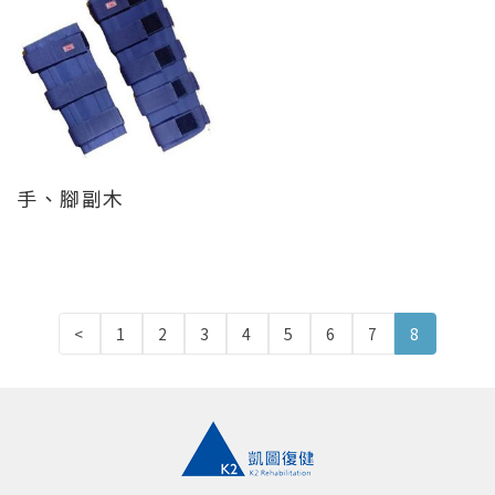
手、腳副木
<
1
2
3
4
5
6
7
8