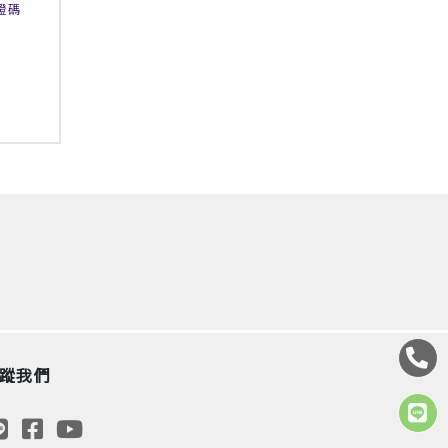
證碼
蹤我們